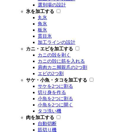
選別場の設計
氷を加工する
丸氷
角氷
板氷
貫目氷
加工ラインの設計
カニ・エビを加工する
カニの殻を剥く
カニの殻に筋を入れる
肩肉カニ脚親爪の2つ割
エビの2つ割
サケ・小魚・タコを加工する
サケを2つに割る
切り身を作る
小魚を2つに割る
小魚を2つに開く
タコ洗い機
肉を加工する
自動切断
筋切り機