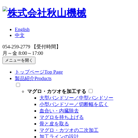
English
中文
054-259-2779
【受付時間】
月～金 8:00～17:00
メニューを開く
トップページ
Top Page
製品紹介
Products
マグロ・カツオを加工する
大型バンドソー／中型バンドソー
小型バンドソー／切断幅を広く
血合い・内臓除去
マグロを持ち上げる
骨と皮を取る
マグロ・カツオの二次加工
加工ラインの設計