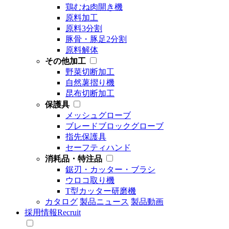
鶏むね肉開き機
原料加工
原料3分割
豚骨・豚足2分割
原料解体
その他加工
野菜切断加工
自然薯摺り機
昆布切断加工
保護具
メッシュグローブ
ブレードブロックグローブ
指先保護具
セーフティハンド
消耗品・特注品
鋸刃・カッター・ブラシ
ウロコ取り機
T型カッター研磨機
カタログ
製品ニュース
製品動画
採用情報
Recruit